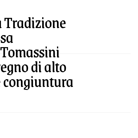
a Tradizione
ssa
o Tomassini
egno di alto
le congiuntura