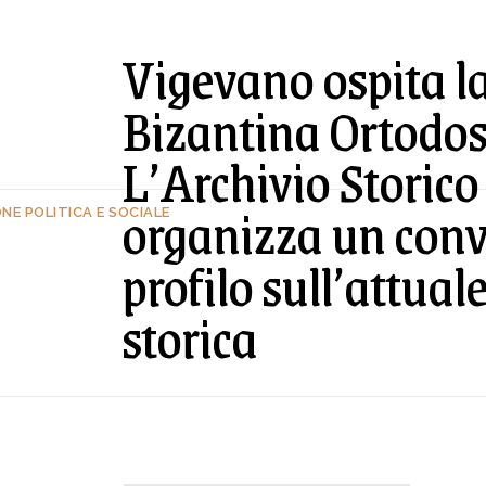
Vigevano ospita l
Bizantina Ortodo
L’Archivio Storic
organizza un conv
E POLITICA E SOCIALE
profilo sull’attua
storica