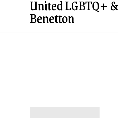
United LGBTQ+ & 
Benetton