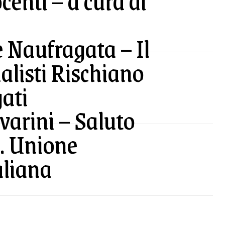
centi – a cura di
 Naufragata – Il
nalisti Rischiano
gati
varini – Saluto
I. Unione
aliana