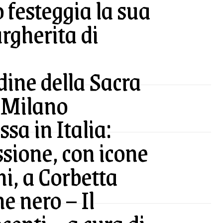
 festeggia la sua
gherita di
rdine della Sacra
a Milano
sa in Italia:
sione, con icone
ni, a Corbetta
e nero – Il