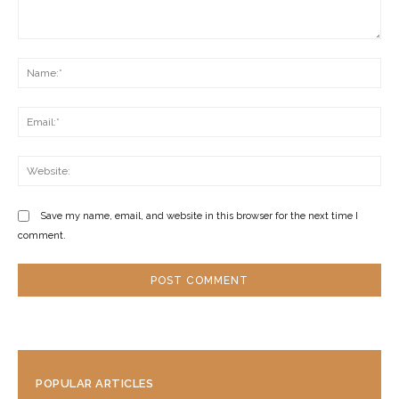
Comment:
Na
Ema
Web
Save my name, email, and website in this browser for the next time I
comment.
POPULAR ARTICLES