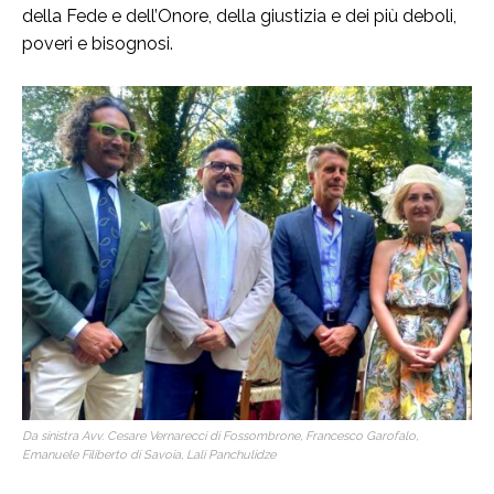
della Fede e dell’Onore, della giustizia e dei più deboli,
poveri e bisognosi.
Da sinistra Avv. Cesare Vernarecci di Fossombrone, Francesco Garofalo,
Emanuele Filiberto di Savoia, Lali Panchulidze