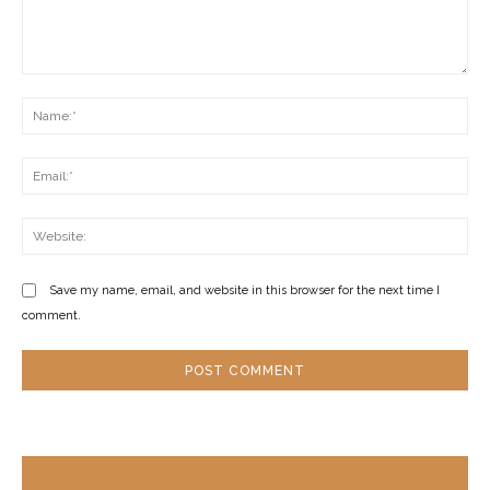
Comment:
Na
Ema
Web
Save my name, email, and website in this browser for the next time I
comment.