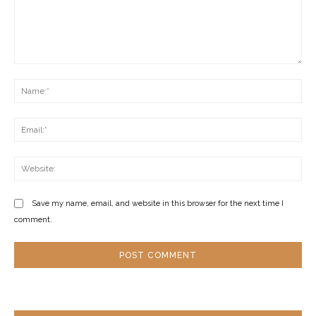
Comment:
Na
Ema
Web
Save my name, email, and website in this browser for the next time I
comment.