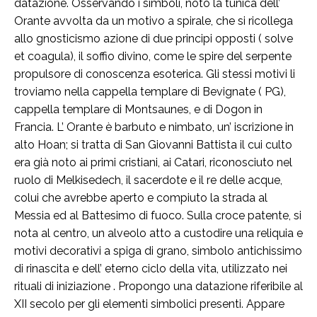
datazione. Osservando i simboli, noto la tunica dell’
Orante avvolta da un motivo a spirale, che si ricollega
allo gnosticismo azione di due principi opposti ( solve
et coagula), il soffio divino, come le spire del serpente
propulsore di conoscenza esoterica. Gli stessi motivi li
troviamo nella cappella templare di Bevignate ( PG),
cappella templare di Montsaunes, e di Dogon in
Francia. L’ Orante è barbuto e nimbato, un’ iscrizione in
alto Hoan; si tratta di San Giovanni Battista il cui culto
era già noto ai primi cristiani, ai Catari, riconosciuto nel
ruolo di Melkisedech, il sacerdote e il re delle acque,
colui che avrebbe aperto e compiuto la strada al
Messia ed al Battesimo di fuoco. Sulla croce patente, si
nota al centro, un alveolo atto a custodire una reliquia e
motivi decorativi a spiga di grano, simbolo antichissimo
di rinascita e dell’ eterno ciclo della vita, utilizzato nei
rituali di iniziazione . Propongo una datazione riferibile al
XII secolo per gli elementi simbolici presenti. Appare