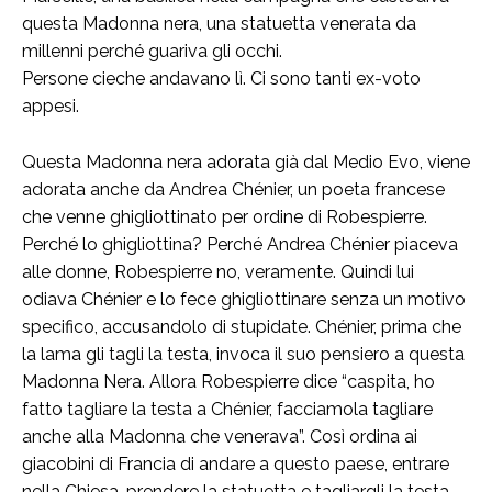
questa Madonna nera, una statuetta venerata da
millenni perché guariva gli occhi.
Persone cieche andavano lì. Ci sono tanti ex-voto
appesi.
Questa Madonna nera adorata già dal Medio Evo, viene
adorata anche da Andrea Chénier, un poeta francese
che venne ghigliottinato per ordine di Robespierre.
Perché lo ghigliottina? Perché Andrea Chénier piaceva
alle donne, Robespierre no, veramente. Quindi lui
odiava Chénier e lo fece ghigliottinare senza un motivo
specifico, accusandolo di stupidate. Chénier, prima che
la lama gli tagli la testa, invoca il suo pensiero a questa
Madonna Nera. Allora Robespierre dice “caspita, ho
fatto tagliare la testa a Chénier, facciamola tagliare
anche alla Madonna che venerava”. Così ordina ai
giacobini di Francia di andare a questo paese, entrare
nella Chiesa, prendere la statuetta e tagliargli la testa.