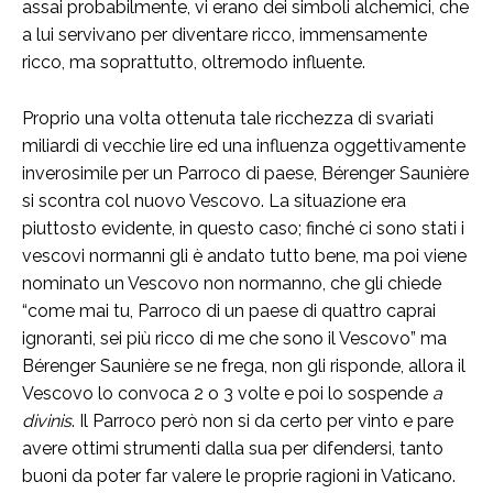
assai probabilmente, vi erano dei simboli alchemici, che
a lui servivano per diventare ricco, immensamente
ricco, ma soprattutto, oltremodo influente.
Proprio una volta ottenuta tale ricchezza di svariati
miliardi di vecchie lire ed una influenza oggettivamente
inverosimile per un Parroco di paese, Bérenger Saunière
si scontra col nuovo Vescovo. La situazione era
piuttosto evidente, in questo caso; finché ci sono stati i
vescovi normanni gli è andato tutto bene, ma poi viene
nominato un Vescovo non normanno, che gli chiede
“come mai tu, Parroco di un paese di quattro caprai
ignoranti, sei più ricco di me che sono il Vescovo” ma
Bérenger Saunière se ne frega, non gli risponde, allora il
Vescovo lo convoca 2 o 3 volte e poi lo sospende
a
divinis
. Il Parroco però non si da certo per vinto e pare
avere ottimi strumenti dalla sua per difendersi, tanto
buoni da poter far valere le proprie ragioni in Vaticano.