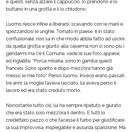
e questi, senza alzare il cappuccio, lo prendono e lo
buttano in una grotta e lì lo chiudono.
L’uomo riesce infine a liberarsi, scavando con le mani e
spezzandosi le unghie. Tornato in paese, è in stato
confusionale, non sa in che modo abbia fatto ad uscire
da quella grotta e giunto alla caserma non ci sono più i
gendarmi ma c’è il Comune, vede le sue foto appese,
ed ingiallite. “Porca miseria, sono in gamba questi
francesi. Sono sparito e dopo mezz’ora hanno già
messo le mie foto”. Pensò l’uomo. Invece erano passati
tre anni, la moglie l’aveva lasciato, lui aveva perso il
lavoro ed era stato creduto morto.
Nonostante tutto ciò, lui ha sempre ripetuto e giurato
che era stato solo mezz’ora lì dentro. E tutti lo
credettero pazzo o che facesse il furbo per giustificare
la sua improvvisa, inspiegabile e assurda sparizione. Ma