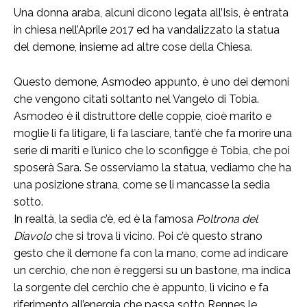
Una donna araba, alcuni dicono legata all’Isis, è entrata
in chiesa nell’Aprile 2017 ed ha vandalizzato la statua
del demone, insieme ad altre cose della Chiesa.
Questo demone, Asmodeo appunto, è uno dei demoni
che vengono citati soltanto nel Vangelo di Tobia.
Asmodeo è il distruttore delle coppie, cioè marito e
moglie li fa litigare, li fa lasciare, tant’è che fa morire una
serie di mariti e l’unico che lo sconfigge è Tobia, che poi
sposerà Sara. Se osserviamo la statua, vediamo che ha
una posizione strana, come se li mancasse la sedia
sotto.
In realtà, la sedia c’è, ed è la famosa
Poltrona del
Diavolo
che si trova lì vicino. Poi c’è questo strano
gesto che il demone fa con la mano, come ad indicare
un cerchio, che non è reggersi su un bastone, ma indica
la sorgente del cerchio che è appunto, lì vicino e fa
riferimento all’energia che passa sotto Rennes le