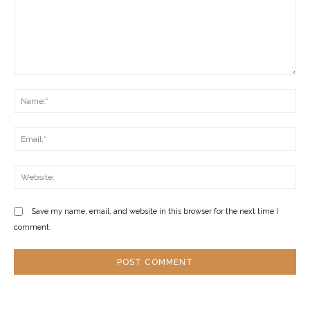
Comment:
Na
Ema
Web
Save my name, email, and website in this browser for the next time I
comment.