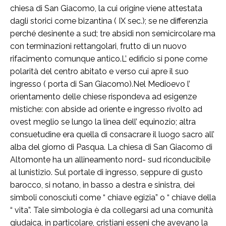
chiesa di San Giacomo, la cui origine viene attestata
dagli storici come bizantina ( IX sec.); se ne differenzia
perché desinente a sud; tre absidi non semicircolare ma
con terminazioni rettangolari, frutto di un nuovo
rifacimento comunque antico.L’ edificio si pone come
polarità del centro abitato e verso cui apre il suo
ingresso ( porta di San Giacomo).Nel Medioevo l’
orientamento delle chiese rispondeva ad esigenze
mistiche: con abside ad oriente e ingresso rivolto ad
ovest meglio se lungo la linea dell’ equinozio; altra
consuetudine era quella di consacrare il luogo sacro all’
alba del giorno di Pasqua. La chiesa di San Giacomo di
Altomonte ha un allineamento nord- sud riconducibile
al lunistizio. Sul portale di ingresso, seppure di gusto
barocco, si notano, in basso a destra e sinistra, dei
simboli conosciuti come “ chiave egizia” o “ chiave della
“ vita”. Tale simbologia è da collegarsi ad una comunità
giudaica, in particolare, cristiani esseni che avevano la