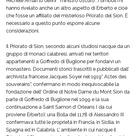
Michele Amari lo definì “ ministro oscuro”. I simboli mi
hanno rivelato anche un altro aspetto di Erberto e cioè
che fosse un affiliato del misterioso Priorato del Sion. È
necessario a questo punto esporre alcune
considerazioni.
Il Priorato di Sion, secondo alcuni studiosi nacque da un
gruppo di monaci calabresi, arrivati nei territori
appartenenti a Goffredo di Buglione per fondarvi un
monastero. Documenti storici trascritti e pubblicati dall’
archivista francese Jacques Soyer nel 1919” Actes des
souverains”, confermano in modo inequivocabile la
fondazione dell’ Ordine di Notre Dame du Mont Sion da
parte di Goffredo di Buglione nel 1099 e la sua
continuazione a Saint Samon d’ Orleans ( da cui
proviene Erberto); una Bolla del 1178 di Alessandro III
confermava tutte le proprietà in Francia, in Sicilia, in
Spagna ed in Calabria. L’ ambiente in cui nacque il