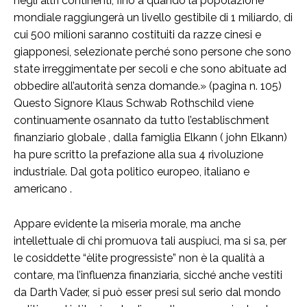
negli altri continenti, fino a quando la popolazione
mondiale raggiungerà un livello gestibile di 1 miliardo, di
cui 500 milioni saranno costituiti da razze cinesi e
giapponesi, selezionate perché sono persone che sono
state irreggimentate per secoli e che sono abituate ad
obbedire all’autorità senza domande.» (pagina n. 105)
Questo Signore Klaus Schwab Rothschild viene
continuamente osannato da tutto l’establischment
finanziario globale , dalla famiglia Elkann ( john Elkann)
ha pure scritto la prefazione alla sua 4 rivoluzione
industriale. Dal gota politico europeo, italiano e
americano .
Appare evidente la miseria morale, ma anche
intellettuale di chi promuova tali auspiuci, ma si sa, per
le cosiddette “èlite progressiste” non è la qualità a
contare, ma l’influenza finanziaria, sicché anche vestiti
da Darth Vader, si può esser presi sul serio dal mondo