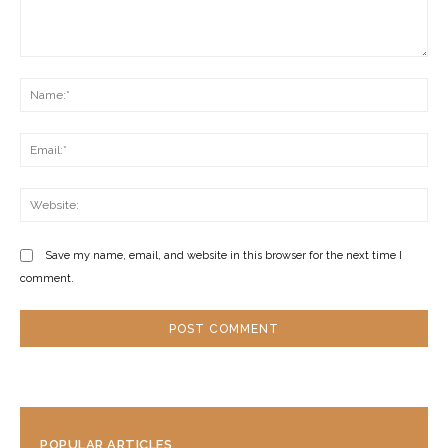
Comment:
Na
Ema
Web
Save my name, email, and website in this browser for the next time I
comment.
POPULAR ARTICLES