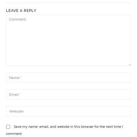
LEAVE A REPLY
Comment:
Na
Ema
Web
Save my name, email, and website in this browser for the next time I
comment.