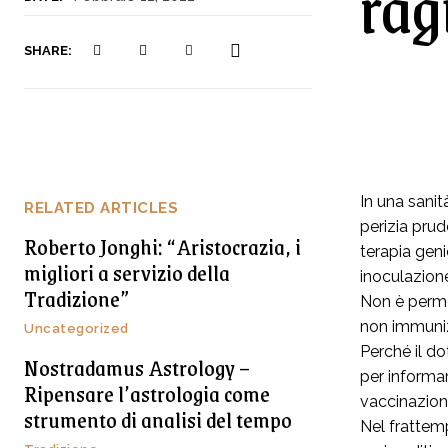
rag
SHARE:
In una sanit
RELATED ARTICLES
perizia prud
Roberto Jonghi: “Aristocrazia, i
terapia geni
migliori a servizio della
inoculazion
Tradizione”
Non è perme
non immuniz
Uncategorized
Perché il do
Nostradamus Astrology –
per informar
Ripensare l’astrologia come
vaccinazio
strumento di analisi del tempo
Nel frattem