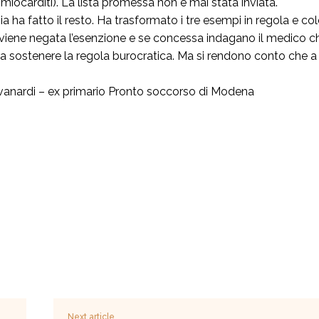
e miocarditi). La lista promessa non è mai stata inviata.
a ha fatto il resto. Ha trasformato i tre esempi in regola e col
viene negata l’esenzione e se concessa indagano il medico che
 a sostenere la regola burocratica. Ma si rendono conto che a
vanardi – ex primario Pronto soccorso di Modena
Next article