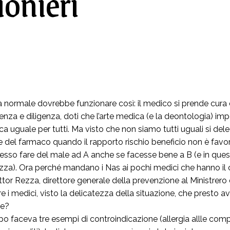
ionieri
à normale dovrebbe funzionare così: il medico si prende cura d
enza e diligenza, doti che l’arte medica (e la deontologia) i
ca uguale per tutti. Ma visto che non siamo tutti uguali si deleg
e del farmaco quando il rapporto rischio beneficio non è favo
sso fare del male ad A anche se facesse bene a B (e in que
za). Ora perché mandano i Nas ai pochi medici che hanno il co
ttor Rezza, direttore generale della prevenzione al Ministrero d
e i medici, visto la delicatezza della situazione, che presto a
ne?
po faceva tre esempi di controindicazione (allergia allle com