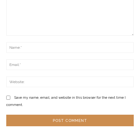
Comment:
Na
Ema
Web
Save my name, email, and website in this browser for the next time I
comment.