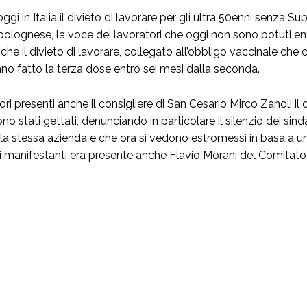
oggi in Italia il divieto di lavorare per gli ultra 50enni senza 
olognese, la voce dei lavoratori che oggi non sono potuti ent
he il divieto di lavorare, collegato all’obbligo vaccinale che
no fatto la terza dose entro sei mesi dalla seconda.
tori presenti anche il consigliere di San Cesario Mirco Zanoli il
ono stati gettati, denunciando in particolare il silenzio dei s
la stessa azienda e che ora si vedono estromessi in basa a una
i manifestanti era presente anche Flavio Morani del Comitato it