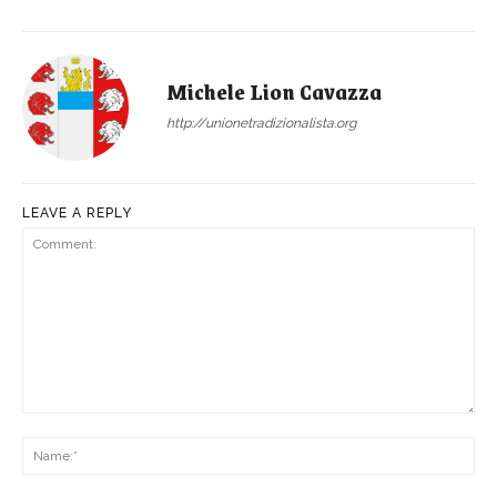
Michele Lion Cavazza
http://unionetradizionalista.org
LEAVE A REPLY
Comment:
Na