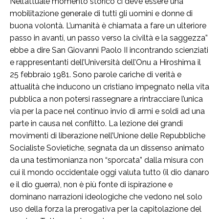
Nell’attuale momento storico ci deve essere una
mobilitazione generale di tutti gli uomini e donne di
buona volontà. L’umanità è chiamata a fare un ulteriore
passo in avanti, un passo verso la civiltà e la saggezza”
ebbe a dire San Giovanni Paolo II incontrando scienziati
e rappresentanti dell’Università dell’Onu a Hiroshima il
25 febbraio 1981. Sono parole cariche di verità e
attualità che inducono un cristiano impegnato nella vita
pubblica a non potersi rassegnare a rintracciare l’unica
via per la pace nel continuo invio di armi e soldi ad una
parte in causa nel conflitto. La lezione dei grandi
movimenti di liberazione nell’Unione delle Repubbliche
Socialiste Sovietiche, segnata da un dissenso animato
da una testimonianza non “sporcata” dalla misura con
cui il mondo occidentale oggi valuta tutto (il dio danaro
e il dio guerra), non è più fonte di ispirazione e
dominano narrazioni ideologiche che vedono nel solo
uso della forza la prerogativa per la capitolazione del